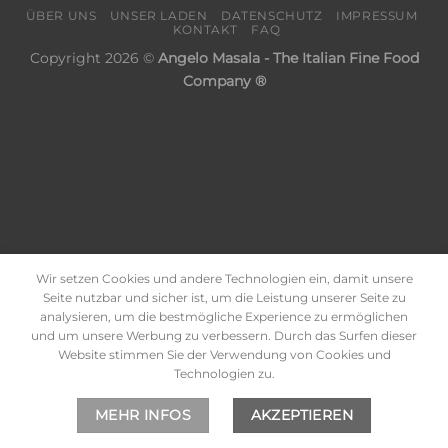
ÜBER UNS
UNSER LADEN
DATENSCHUTZ
IMPRESSUM
KONTAKT
FAQ
Copyright 2026 ©
Angelo Masala - The Italian Fine Food
Company ®
Wir setzen Cookies und andere Technologien ein, damit unsere
Seite nutzbar und sicher ist, um die Leistung unserer Seite zu
analysieren, um die bestmögliche Experience zu ermöglichen
und um unsere Werbung zu verbessern. Durch das Surfen dieser
Website stimmen Sie der Verwendung von Cookies und
Technologien zu.
MEHR INFOS
AKZEPTIEREN